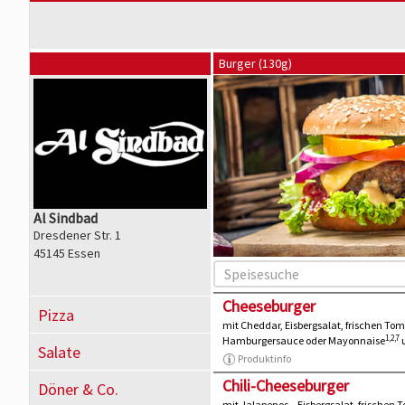
Burger (130g)
Al Sindbad
Dresdener Str. 1
45145 Essen
Cheeseburger
Pizza
mit Cheddar, Eisbergsalat, frischen To
1,2,7
Hamburgersauce oder Mayonnaise
Salate
Produktinfo
Chili-Cheeseburger
Döner & Co.
mit Jalapenos, , Eisbergsalat, frischen 