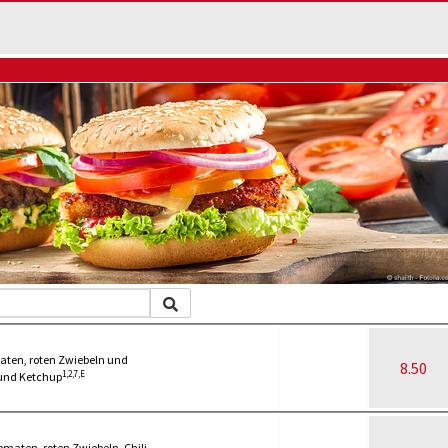
maten, roten Zwiebeln und
8.50
1,2,7,E
und Ketchup
Tomaten, roten Zwiebeln, Chili-