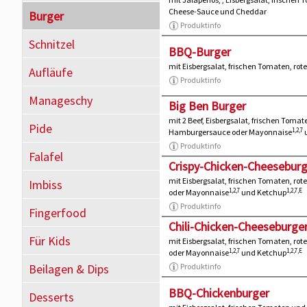
Cheese-Sauce und Cheddar
Burger
Produktinfo
Schnitzel
BBQ-Burger
mit Eisbergsalat, frischen Tomaten, r
Aufläufe
Produktinfo
Manageschy
Big Ben Burger
mit 2 Beef, Eisbergsalat, frischen Toma
Pide
1,2,7
Hamburgersauce oder Mayonnaise
Produktinfo
Falafel
Crispy-Chicken-Cheeseburg
mit Eisbergsalat, frischen Tomaten, r
Imbiss
1,2,7
1,2,7,E
oder Mayonnaise
und Ketchup
Produktinfo
Fingerfood
Chili-Chicken-Cheeseburge
Für Kids
mit Eisbergsalat, frischen Tomaten, r
1,2,7
1,2,7,E
oder Mayonnaise
und Ketchup
Beilagen & Dips
Produktinfo
BBQ-Chickenburger
Desserts