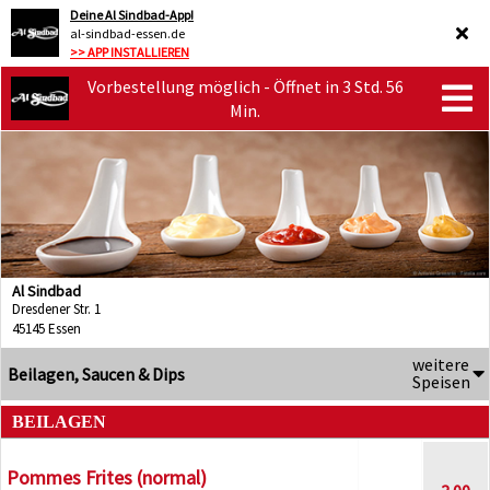
Deine Al Sindbad-App!
al-sindbad-essen.de
>> APP INSTALLIEREN
Vorbestellung möglich - Öffnet in 3 Std. 56
Min.
Al Sindbad
Dresdener Str. 1
45145 Essen
weitere
Beilagen, Saucen & Dips
Speisen
BEILAGEN
Pommes Frites (normal)